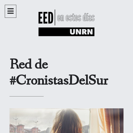
Red de
#CronistasDelSur