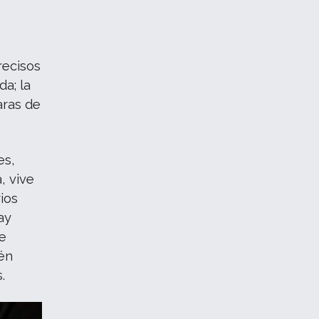
recisos
a; la
aras de
es,
, vive
ios
ay
te
ién
.