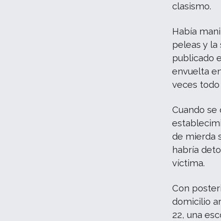
clasismo.
Había mani
peleas y la
publicado 
envuelta en
veces todo 
Cuando se d
establecimi
de mierda s
habría det
víctima.
Con posteri
domicilio a
22, una esc