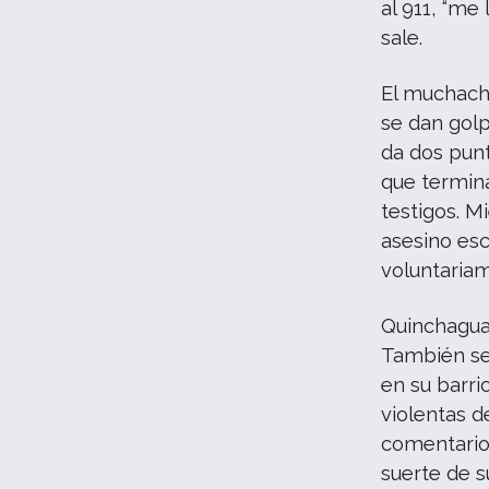
al 911, “me
sale.
El muchacho
se dan golp
da dos pun
que termina
testigos. M
asesino esc
voluntariam
Quinchagual
También se
en su barri
violentas d
comentarios
suerte de 