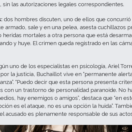
 sin las autorizaciones legales correspondientes.
:
dos hombres discuten, uno de ellos que concurrió
 armado, sale y en una pelea, asesta cuchillazos p
 heridas mortales a otra persona que está desarmad
ando y huye. El crimen queda registrado en las cám
ún uno de los especialistas en psicología, Ariel Torr
or la justicia, Buchaillot vive en “permanente alerta
anza”. “Puedo decir que esta persona presenta criter
s con un trastorno de personalidad paranoide. No h
edios, hay enemigos o amigos”, destaca que “en es
opción es el ataque, no es una opción la huida”. Tamb
 el acusado es plenamente responsable de sus actos