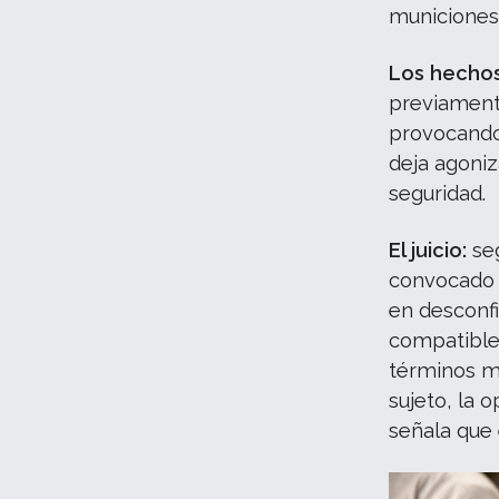
municiones,
Los hechos
previamente
provocando
deja agoniz
seguridad.
El juicio:
seg
convocado p
en desconfi
compatible
términos m
sujeto, la 
señala que