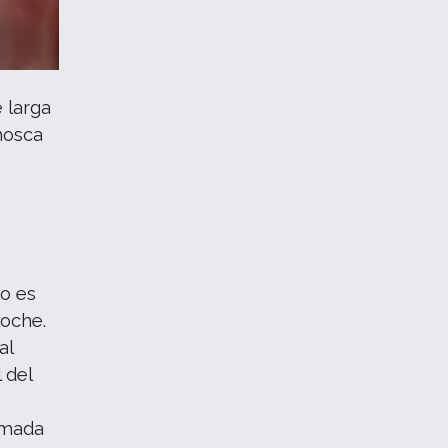
 larga
hosca
ro es
loche.
al
 del
lamada