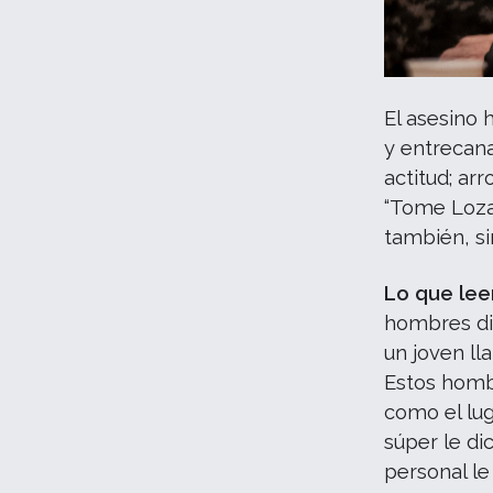
El asesino 
y entrecana
actitud; arr
“Tome Lozad
también, si
Lo que le
hombres dis
un joven l
Estos hombr
como el luga
súper le di
personal le