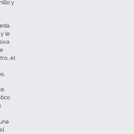
illo y
ueda,
y le
siva
de
ro, el
s.
te.
tico
s
n
 una
el