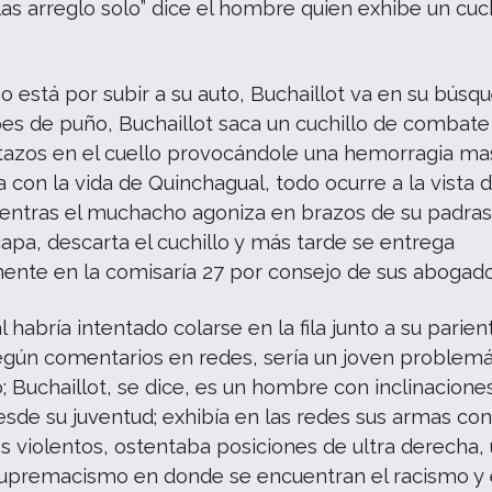
 las arreglo solo” dice el hombre quien exhibe un cuch
 está por subir a su auto, Buchaillot va en su búsq
es de puño, Buchaillot saca un cuchillo de combate 
tazos en el cuello provocándole una hemorragia ma
 con la vida de Quinchagual, todo ocurre a la vista 
ientras el muchacho agoniza en brazos de su padrast
apa, descarta el cuchillo y más tarde se entrega
ente en la comisaría 27 por consejo de sus abogado
 habría intentado colarse en la fila junto a su parien
gún comentarios en redes, sería un joven problemá
o; Buchaillot, se dice, es un hombre con inclinacione
esde su juventud; exhibía en las redes sus armas co
 violentos, ostentaba posiciones de ultra derecha,
supremacismo en donde se encuentran el racismo y 