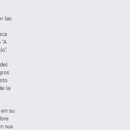
r las
nca
 “A
o”.
del
gros
esto
e la
 en su
ibre
on sus