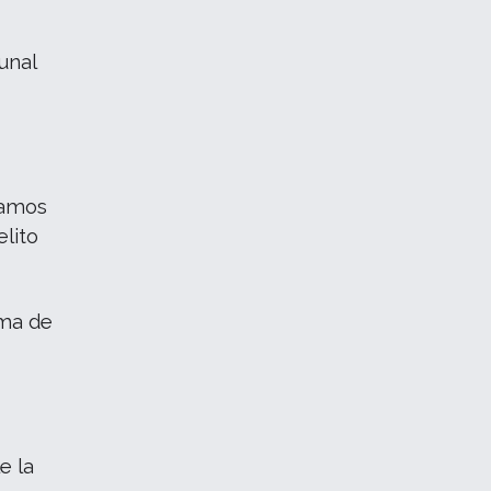
bunal
ramos
elito
ema de
e la