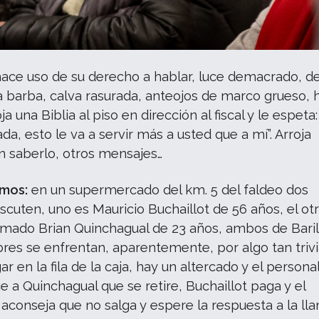
hace uso de su derecho a hablar, luce demacrado, de
 barba, calva rasurada, anteojos de marco grueso, 
oja una Biblia al piso en dirección al fiscal y le espeta:
a, esto le va a servir más a usted que a mí”. Arroja
n saberlo, otros mensajes…
emos:
en un supermercado del km. 5 del faldeo dos
cuten, uno es Mauricio Buchaillot de 56 años, el ot
lamado Brian Quinchagual de 23 años, ambos de Bari
es se enfrentan, aparentemente, por algo tan trivi
r en la fila de la caja, hay un altercado y el personal
ce a Quinchagual que se retire, Buchaillot paga y el
 aconseja que no salga y espere la respuesta a la l