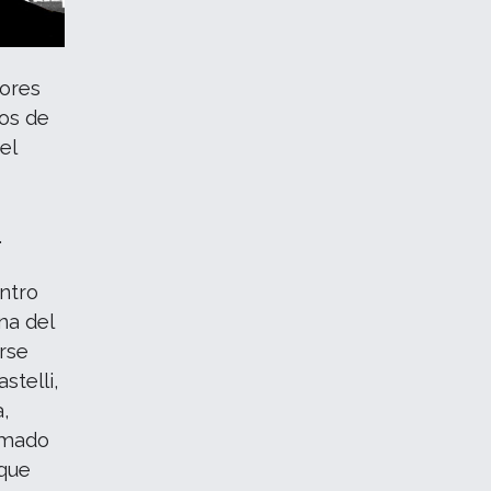
lores
dos de
el
.
ntro
na del
irse
stelli,
a,
ormado
 que