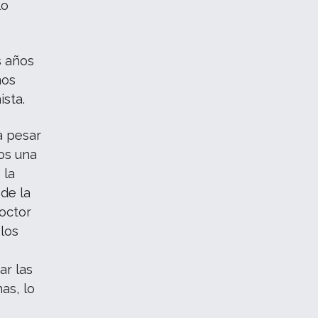
lo
s años
nos
ista.
a pesar
tos una
 la
de la
doctor
 los
ar las
as, lo