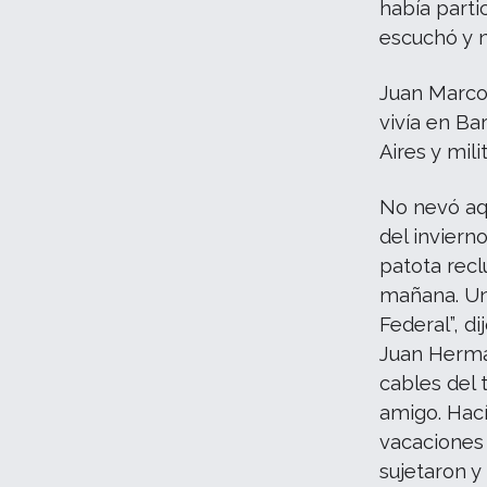
había part
escuchó y n
Juan Marco
vivía en Ba
Aires y mil
No nevó aqu
del inviern
patota recl
mañana. Uno
Federal”, di
Juan Herman
cables del 
amigo. Hací
vacaciones 
sujetaron y 