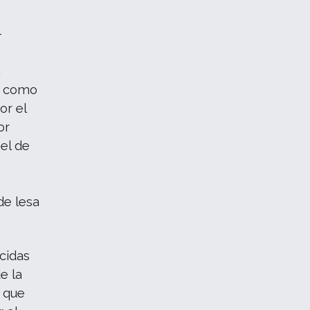
-
a
ón como
or el
or
 el de
de lesa
ecidas
e la
- que