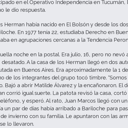
icipado en el Operativo Independencia en Tucumán, 
o le dio respuesta.
s Herman había nacido en El Bolsón y desde los do
riloche. En 1977 tenía 22, estudiaba Derecho en Bue
itaba en agrupaciones cercanas a la Tendencia Peron
ella noche en la postal. Era julio, 16, pero no nevó 
o desatado. A la casa de los Herman llegó en dos au
utada en Buenos Aires. Era aproximadamente la 1 de
 de los integrantes del grupo tocó timbre. “Somos 
jo. Bajó a abrir Matilde Álvarez y la encañonaron. El 
 corrió igual suerte. La patota revisó la casa, cortó
teléfono, y esperó. Al rato, Juan Marcos llegó con un
a un par de días había arribado a Bariloche para pas
de invierno con su familia. Le apuntaron con las arm
se lo llevaron.