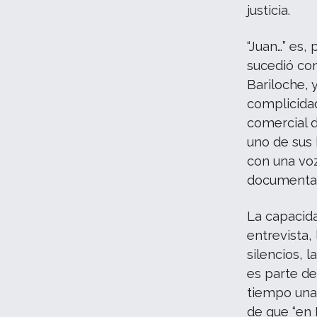
justicia.
“Juan…” es,
sucedió con
Bariloche, 
complicidad
comercial d
uno de sus 
con una voz
documental
La capacida
entrevista,
silencios, 
es parte d
tiempo una 
de que “en 