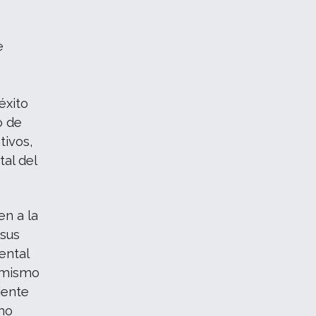
e
éxito
o de
tivos,
tal del
en a la
 sus
ental
l mismo
iente
omo