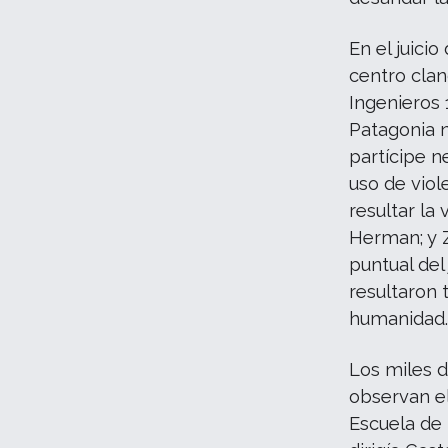
En el juici
centro clan
Ingenieros
Patagonia 
partícipe n
uso de viol
resultar la 
Herman; y Z
puntual del
resultaron
humanidad
Los miles d
observan el
Escuela de 