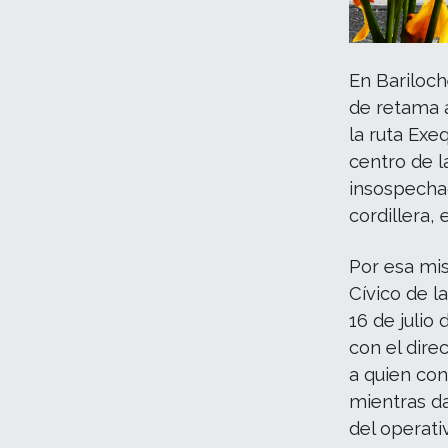
En Bariloch
de retama a
la ruta Exe
centro de l
insospechad
cordillera,
Por esa mi
Cívico de l
16 de julio
con el dire
a quien con
mientras da
del operati