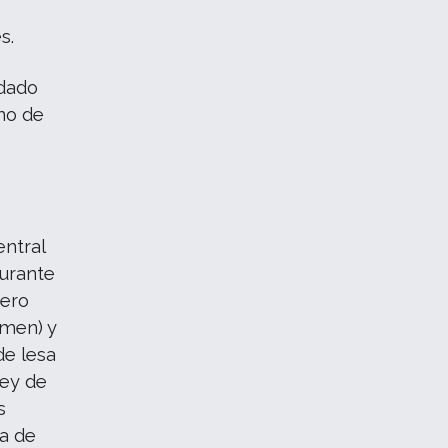
s.
adado
ino de
entral
durante
pero
imen) y
de lesa
Ley de
s
a de