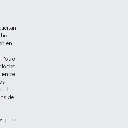
licitan
cho
ambién
, “otro
riloche
e entre
es
mo la
hos de
os para