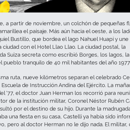
e, a partir de noviembre, un colchón de pequeñas f
marillea el paisaje. Más aún hacia el oeste, a los la
quiel Bustillo, que bordea el lago Nahuel Huapi y une 
a ciudad con el Hotel Llao Llao. La ciudad postal, la
a Suiza secreta como escribió Borges, los lagos, la
 el pueblo tranquilo de 40 mil habitantes del año 1977
sma ruta, nueve kilómetros separan el celebrado Ce
a Escuela de Instrucción Andina del Ejército. La maña
 del ‘77, el doctor Juan Herman los recorrió para reun
ctor de la institución militar, Coronel Néstor Rubén Ca
sultó por el destino de su hijo. Durante la madrugad
ba una fiesta en su casa, Castelli ya había sido inf
vo, pero al doctor Herman no le dijo nada. El militar,