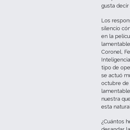
gusta decir
Los respons
silencio có
en la pelíc
lamentable”
Coronel, F
Inteligencia
tipo de ope
se actuó mu
octubre de 
lamentable 
nuestra qu
esta natural
¿Cuántos h
desandar la