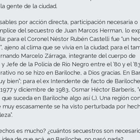
 la gente de la ciudad.
ables por acción directa, participación necesaria o
mplice del secuestro de Juan Marcos Herman, lo exp
ula: para el Coronel Néstor Rubén Castelli fue “un he
, ajeno al clima que se vivía en la ciudad; para el t
ernando Marcelo Zárraga, integrante del cuerpo de
 y Jefe de la Policía de Río Negro entre el ’80 y el ’83
rativo no se hizo en Bariloche, a Dios gracias. En Ba
y bien”; para el ex Intendente de facto de Bariloch
1977 y diciembre de 1983, Osmar Héctor Barberis, “
que suceda en Bariloche algo así (…). Una región co
e muy escasamente se ha visto perturbada por hec
eza”.
echos es mucho? ¿cuántos secuestros son necesari
 idea de que acá, en Bariloche, no pasó nada?