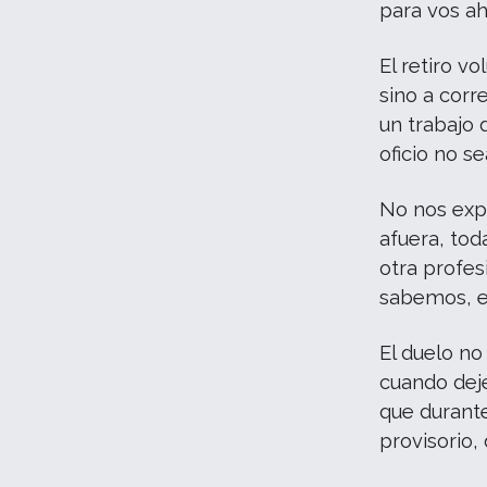
para vos ah
El retiro v
sino a corr
un trabajo
oficio no s
No nos expu
afuera, tod
otra profes
sabemos, es
El duelo no
cuando dej
que durant
provisorio, 