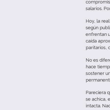
compromiso
salarios. P
Hoy, la rea
según publi
enfrentan u
caída apro
paritarios,
No es difer
hace tiempo
sostener una
permanente
Pareciera q
se achica, 
intacta. Na