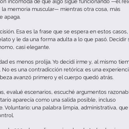
ión incómoda de que algo sigue funcionando —el relo
 la memoria muscular— mientras otra cosa, más
e apaga.
isión. Esa es la frase que se espera en estos casos,
elato y le da una forma adulta a lo que pasó. Decidir
nomo, casi elegante.
dad es menos prolija. Yo decidí irme y, al mismo tie
. No es una contradicción retórica: es una experienc
cabeza avanzó primero y el cuerpo quedó atrás.
as, evalué escenarios, escuché argumentos razonabl
ntario aparecía como una salida posible, incluso
. Voluntario: una palabra limpia, administrativa, que
ntrol.