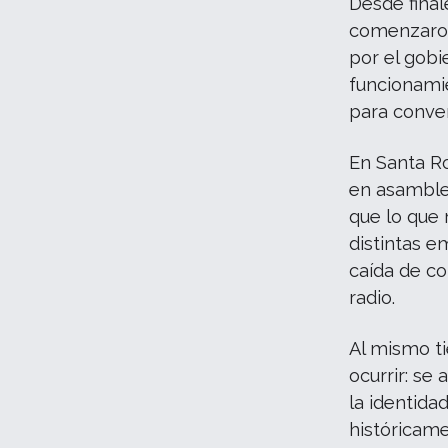
Desde final
comenzaron
por el gobi
funcionamie
para conver
En Santa R
en asamble
que lo que 
distintas e
caída de co
radio.
Al mismo t
ocurrir: se
la identida
históricame