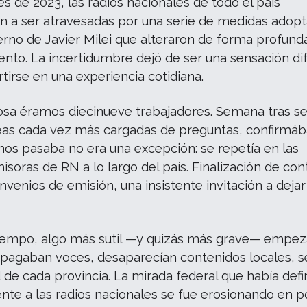
es de 2023, las radios nacionales de todo el país
 a ser atravesadas por una serie de medidas adop
erno de Javier Milei que alteraron de forma profund
nto. La incertidumbre dejó de ser una sensación di
tirse en una experiencia cotidiana.
osa éramos diecinueve trabajadores. Semana tras s
as cada vez más cargadas de preguntas, confirmá
nos pasaba no era una excepción: se repetía en las
misoras de RN a lo largo del país. Finalización de con
nvenios de emisión, una insistente invitación a dejar
iempo, algo más sutil —y quizás más grave— empez
 apagaban voces, desaparecían contenidos locales, se
d de cada provincia. La mirada federal que había defi
nte a las radios nacionales se fue erosionando en 