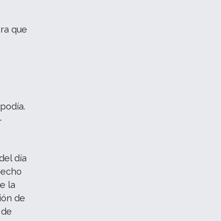
ara que
podía.
—
del día
hecho
e la
ión de
 de