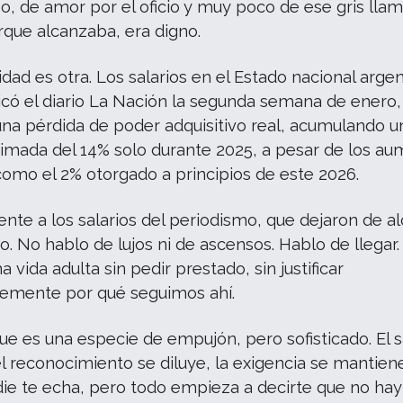
, de amor por el oficio y muy poco de ese gris lla
orque alcanzaba, era digno.
lidad es otra. Los salarios en el Estado nacional argen
có el diario La Nación la segunda semana de enero,
na pérdida de poder adquisitivo real, acumulando u
ximada del 14% solo durante 2025, a pesar de los a
 como el 2% otorgado a principios de este 2026.
ente a los salarios del periodismo, que dejaron de a
. No hablo de lujos ni de ascensos. Hablo de llegar.
 vida adulta sin pedir prestado, sin justificar
mente por qué seguimos ahí.
ue es una especie de empujón, pero sofisticado. El s
el reconocimiento se diluye, la exigencia se mantien
die te echa, pero todo empieza a decirte que no hay