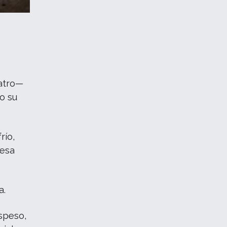
uatro—
do su
río,
 esa
a.
speso,