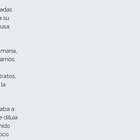
tadas
a su
fusa
emana,
bamos
tratos,
 la
aba a
 diluía
nido
poco