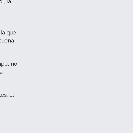
j, la
 la que
 suena
mpo, no
ia
es. El