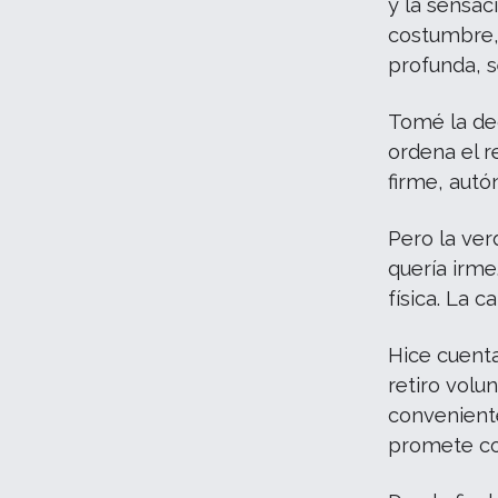
y la sensac
costumbre,
profunda, s
Tomé la dec
ordena el r
firme, autó
Pero la ver
quería irme
física. La 
Hice cuent
retiro volu
conveniente
promete co