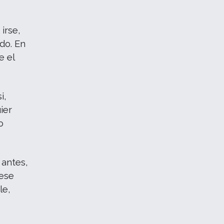
irse,
ado. En
e el
i,
ier
o
 antes,
—ese
le,