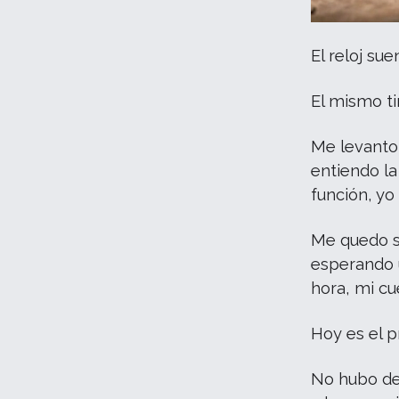
El reloj su
El mismo t
Me levanto
entiendo la
función, yo
Me quedo se
esperando u
hora, mi cu
Hoy es el p
No hubo des