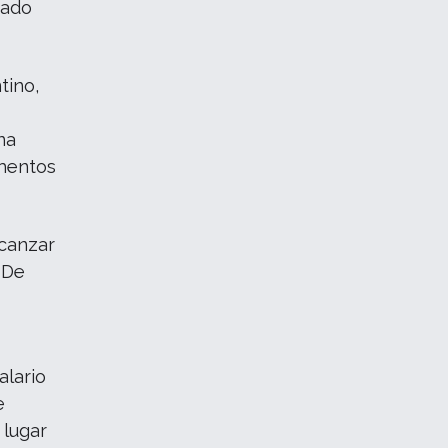
mado
tino,
na
umentos
lcanzar
 De
alario
e
 lugar