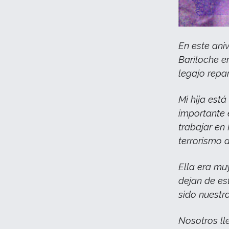
En este ani
Bariloche e
legajo rep
Mi hija est
importante 
trabajar en
terrorismo 
Ella era mu
dejan de es
sido nuestr
Nosotros ll