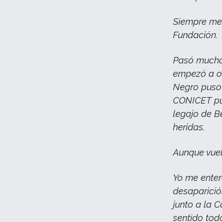
Siempre me 
Fundación.
Pasó mucho 
empezó a oc
Negro puso 
CONICET pu
legajo de B
heridas.
Aunque vuel
Yo me enter
desaparició
junto a la 
sentido to