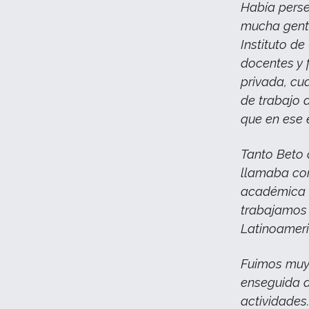
Había perse
mucha gente
Instituto d
docentes y
privada, cu
de trabajo 
que en ese 
Tanto Beto
llamaba com
académica 
trabajamos
Latinoameri
Fuimos muy 
enseguida a
actividades