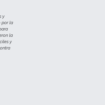
s y
 por la
 para
eron la
ciles y
contra