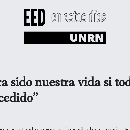
 sido nuestra vida si tod
cedido”
n, cesanteada en Fundación Bariloche, su marido Be