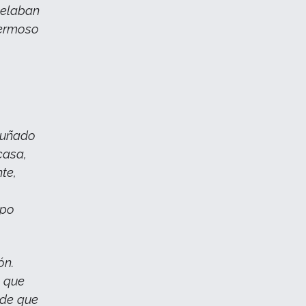
ngelaban
hermoso
cuñado
casa,
nte,
upo
ón.
ó que
 de que