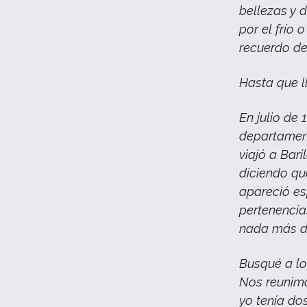
bellezas y 
por el frío
recuerdo de
Hasta que ll
En julio de 
departament
viajó a Bar
diciendo que
apareció es
pertenencia
nada más de
Busqué a lo
Nos reunimo
yo tenía do