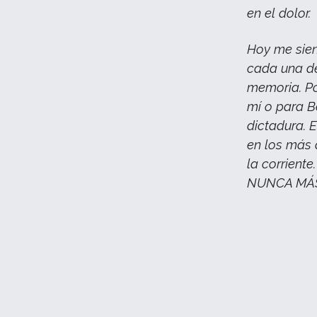
en el dolor.
Hoy me sie
cada una de
memoria. Po
mí o para B
dictadura. E
en los más 
la corriente
NUNCA MÁ