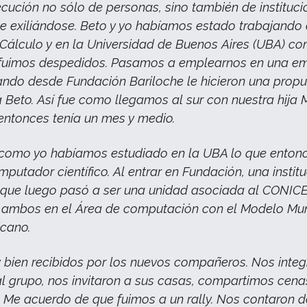
cución no sólo de personas, sino también de instituci
 exiliándose. Beto y yo habíamos estado trabajando 
e Cálculo y en la Universidad de Buenos Aires (UBA) c
 fuimos despedidos. Pasamos a emplearnos en una e
ando desde Fundación Bariloche le hicieron una prop
a Beto. Así fue como llegamos al sur con nuestra hija 
entonces tenía un mes y medio.
 como yo habíamos estudiado en la UBA lo que enton
putador científico. Al entrar en Fundación, una instit
que luego pasó a ser una unidad asociada al CONICE
 ambos en el Área de computación con el Modelo Mu
cano.
bien recibidos por los nuevos compañeros. Nos integ
l grupo, nos invitaron a sus casas, compartimos cena
. Me acuerdo de que fuimos a un rally. Nos contaron d