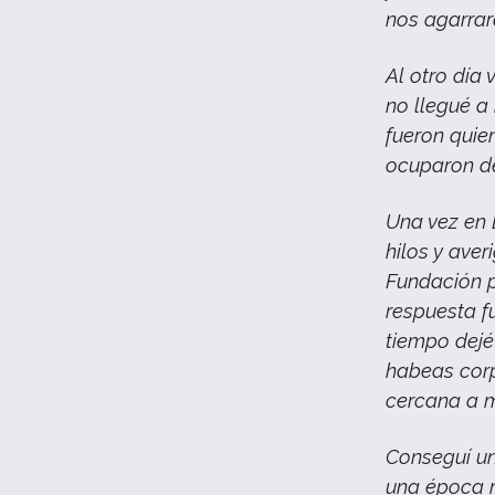
nos agarrar
Al otro día 
no llegué a
fueron quie
ocuparon d
Una vez en 
hilos y aver
Fundación p
respuesta f
tiempo dejé 
habeas corp
cercana a mi
Conseguí un
una época m