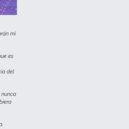
arán mi
que es
ia del
e nunca
biera
a.