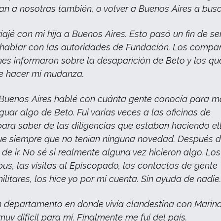
an a nosotras también, o volver a Buenos Aires a busc
viajé con mi hija a Buenos Aires. Esto pasó un fin de 
 hablar con las autoridades de Fundación. Los compa
nes informaron sobre la desaparición de Beto y los qu
e hacer mi mudanza.
Buenos Aires hablé con cuánta gente conocía para m
iguar algo de Beto. Fui varias veces a las oficinas de
ara saber de las diligencias que estaban haciendo el
ue siempre que no tenían ninguna novedad. Después 
de ir. No sé si realmente alguna vez hicieron algo. Los
us, las visitas al Episcopado, los contactos de gente
litares, los hice yo por mi cuenta. Sin ayuda de nadie
 departamento en donde vivía clandestina con Marina
uy difícil para mí. Finalmente me fui del país.