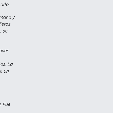
arlo.
semana y
ñeros
e se
over
los. La
de un
.
. Fue