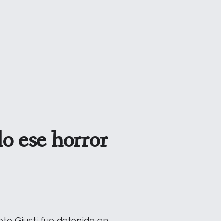
o ese horror
to Giusti fue detenido en