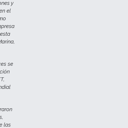
ones y
en el
omo
mpresa
uesta
Marina,
ces se
ución
T,
ndial
raron
s,
e las