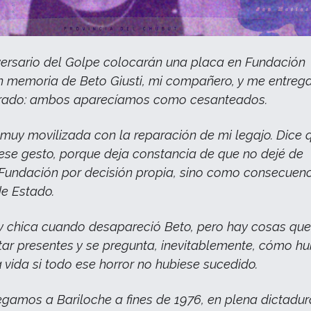
versario del Golpe colocarán una placa en Fundación
n memoria de Beto Giusti, mi compañero, y me entreg
arado: ambos aparecíamos como cesanteados.
á muy movilizada con la reparación de mi legajo. Dice 
ese gesto, porque deja constancia de que no dejé de
 Fundación por decisión propia, sino como consecuenc
de Estado.
y chica cuando desapareció Beto, pero hay cosas qu
tar presentes y se pregunta, inevitablemente, cómo hu
a vida si todo ese horror no hubiese sucedido.
egamos a Bariloche a fines de 1976, en plena dictadur