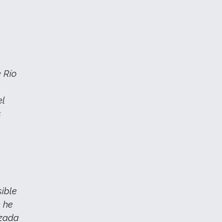
 Río
el
s
sible
e he
azada